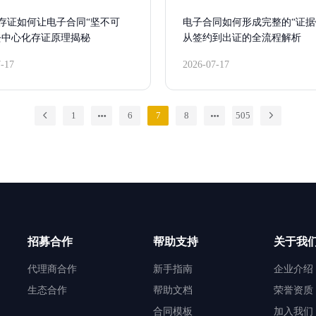
存证如何让电子合同“坚不可
电子合同如何形成完整的“证据
去中心化存证原理揭秘
从签约到出证的全流程解析
7-17
2026-07-17
1
6
7
8
505
招募合作
帮助支持
关于我
代理商合作
新手指南
企业介绍
生态合作
帮助文档
荣誉资质
合同模板
加入我们