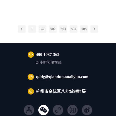
1
502
503
504
505
400-1087-365
24小时客服在线
qddg@qiandun.onaliyun.com
杭州市余杭区八方城9幢4层