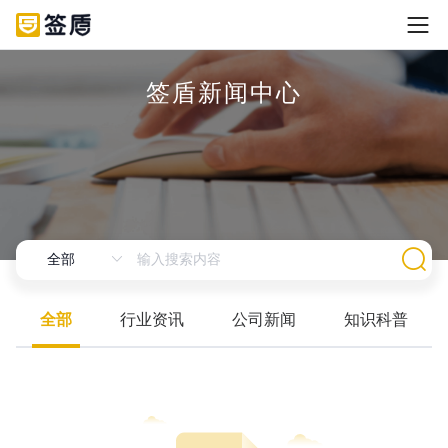
签盾新闻中心
全部
行业资讯
公司新闻
知识科普