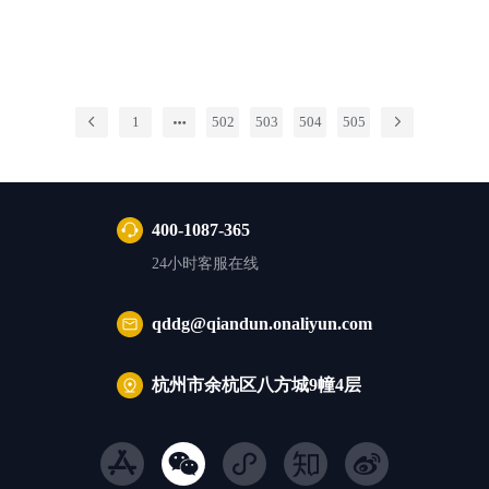
1
502
503
504
505
400-1087-365
24小时客服在线
qddg@qiandun.onaliyun.com
杭州市余杭区八方城9幢4层