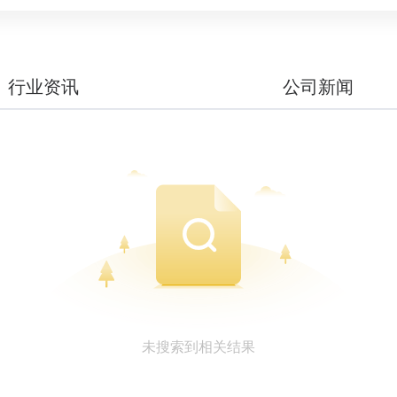
行业资讯
公司新闻
未搜索到相关结果