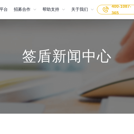
400-1087-
平台
平台
招募合作
帮助支持
关于我们
365
签盾新闻中心