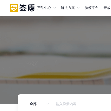
产品中心
解决方案
验签平台
验签平台
开放
开放