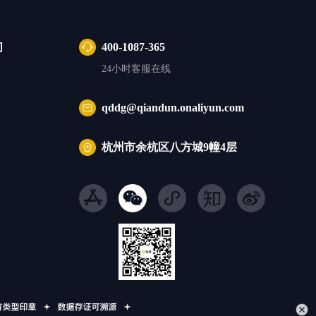
们
400-1087-365
24小时客服在线
qddg@qiandun.onaliyun.com
杭州市余杭区八方城9幢4层
外友链9941
票务系统
电子合同
电子签章