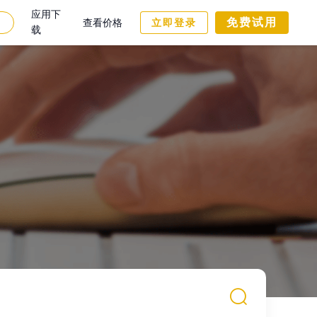
应用下
免费试用
查看价格
立即登录
载