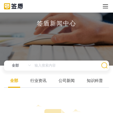
签盾新闻中心
全部
行业资讯
公司新闻
知识科普