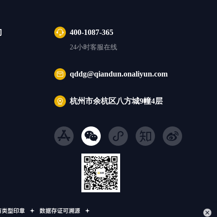
们
400-1087-365
24小时客服在线
qddg@qiandun.onaliyun.com
杭州市余杭区八方城9幢4层
外友链9941
票务系统
电子合同
电子签章