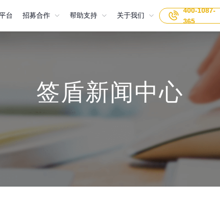
400-1087-
平台
平台
招募合作
帮助支持
关于我们
365
签盾新闻中心