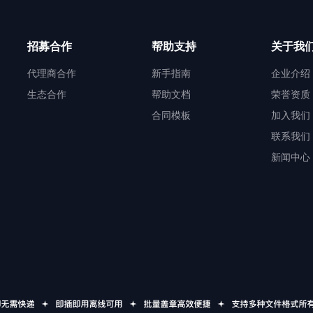
招募合作
帮助支持
关于我
代理商合作
新手指南
企业介绍
生态合作
帮助文档
荣誉资质
合同模板
加入我们
联系我们
新闻中心
iktok
电话外呼机器人
九迦游戏网
品购网
苹果电脑维修
搜