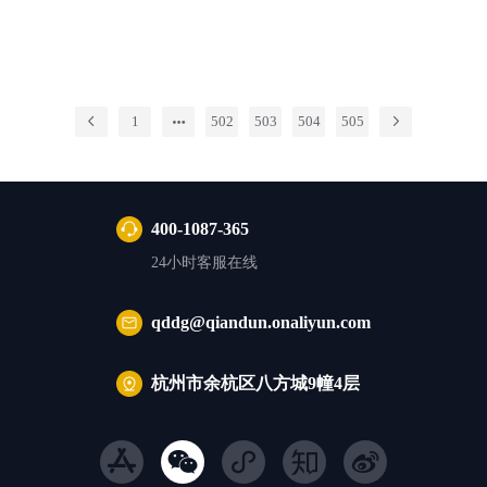
1
502
503
504
505
400-1087-365
24小时客服在线
qddg@qiandun.onaliyun.com
杭州市余杭区八方城9幢4层