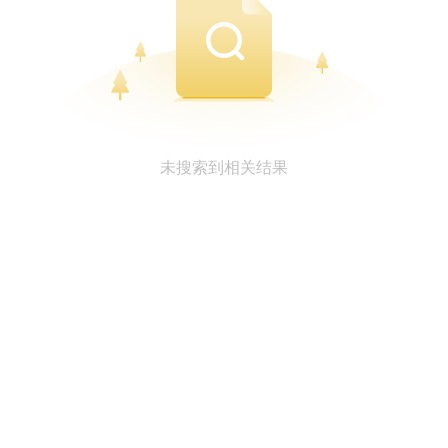
未搜索到相关结果