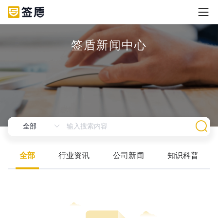
签盾新闻中心
全部
行业资讯
公司新闻
知识科普