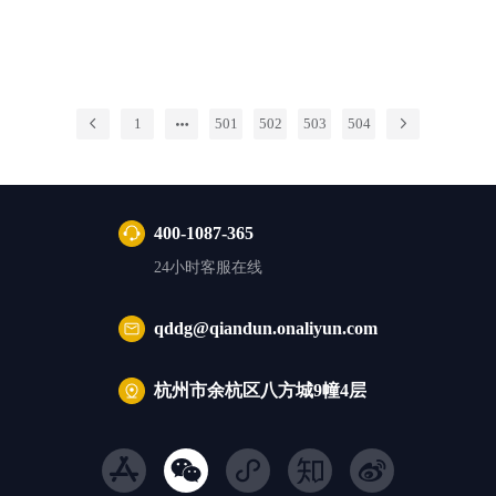
1
501
502
503
504
400-1087-365
24小时客服在线
qddg@qiandun.onaliyun.com
杭州市余杭区八方城9幢4层