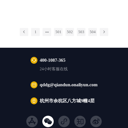
1
501
502
503
504
400-1087-365
24小时客服在线
qddg@qiandun.onaliyun.com
杭州市余杭区八方城9幢4层