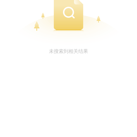
未搜索到相关结果