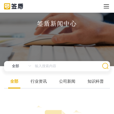
签盾新闻中心
全部
行业资讯
公司新闻
知识科普