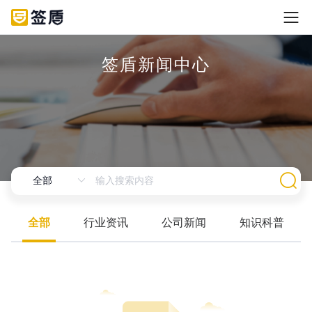
签盾新闻中心
全部
行业资讯
公司新闻
知识科普