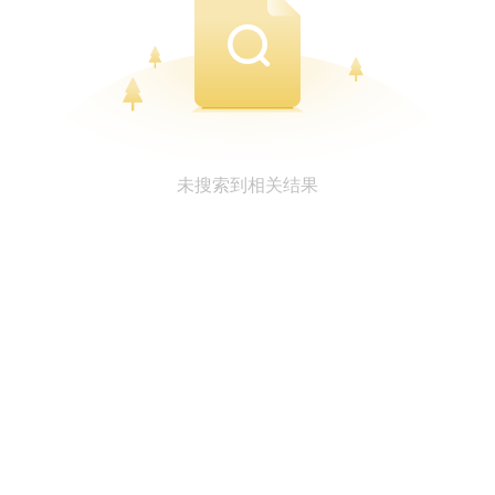
未搜索到相关结果