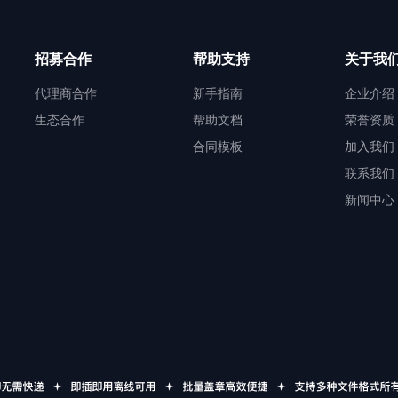
招募合作
帮助支持
关于我
代理商合作
新手指南
企业介绍
生态合作
帮助文档
荣誉资质
合同模板
加入我们
联系我们
新闻中心
iktok
电话外呼机器人
九迦游戏网
品购网
苹果电脑维修
搜