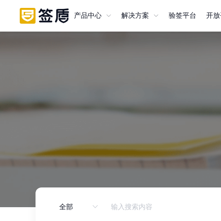
产品中心
解决方案
验签平台
验签平台
开放
开放