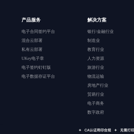
产品服务
解决方案
电子合同签约平台
银行/金融行业
混合云部署
制造业
私有云部署
教育行业
UKey电子章
人力资源
电子签约钉钉版
旅游行业
电子数据存证平台
物流运输
房地产行业
贸易行业
电子商务
数字政府
友情链接：
画册设计
十堰注册公司代办
t