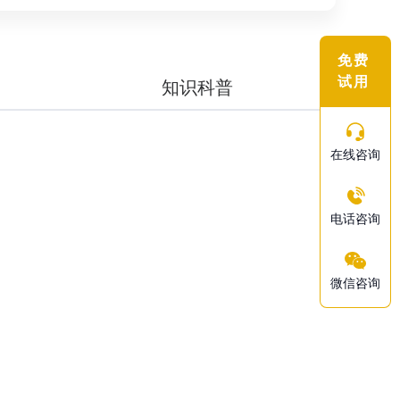
免费
试用
知识科普
在线咨询
电话咨询
微信咨询