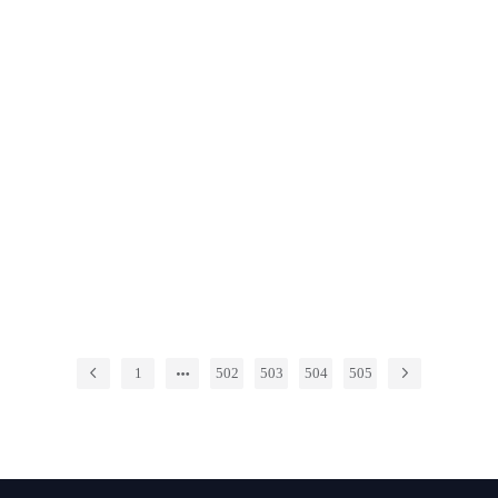
1
502
503
504
505