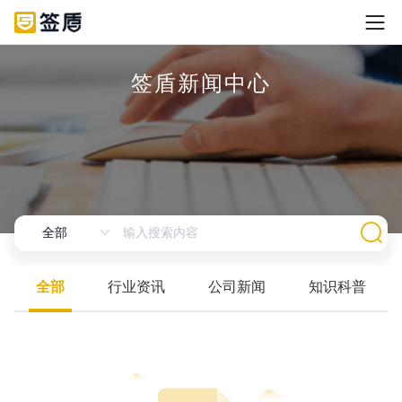
签盾新闻中心
全部
行业资讯
公司新闻
知识科普