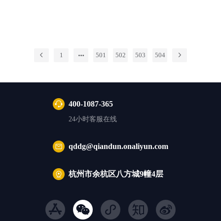
1
501
502
503
504
400-1087-365
24小时客服在线
qddg@qiandun.onaliyun.com
杭州市余杭区八方城9幢4层