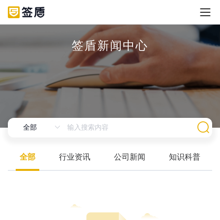
签盾新闻中心
全部
行业资讯
公司新闻
知识科普