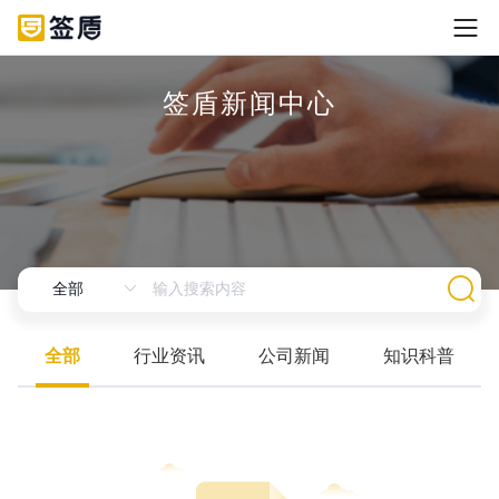
签盾新闻中心
全部
行业资讯
公司新闻
知识科普