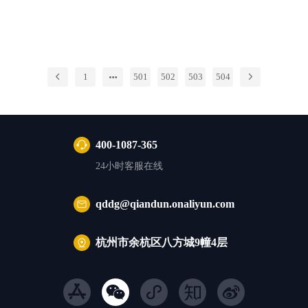
1
501
502
503
504
400-1087-365
24小时客服在线
qddg@qiandun.onaliyun.com
杭州市余杭区八方城9幢4层