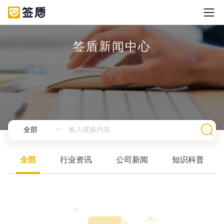
签盾新闻中心
全部
行业资讯
公司新闻
知识科普