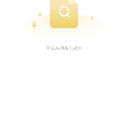
未搜索到相关结果