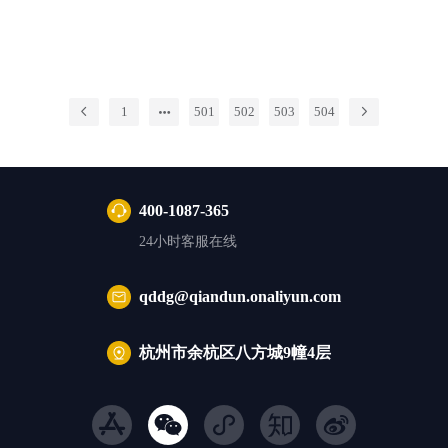
1
501
502
503
504
400-1087-365
24小时客服在线
qddg@qiandun.onaliyun.com
杭州市余杭区八方城9幢4层