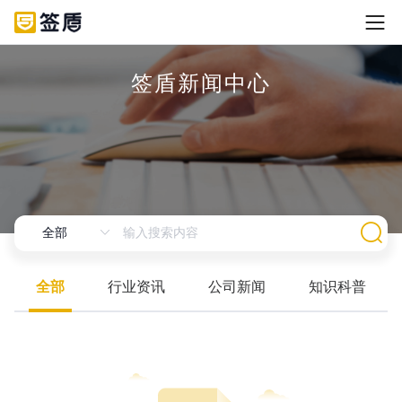
签盾新闻中心
全部
行业资讯
公司新闻
知识科普