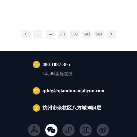
1
501
502
503
504
400-1087-365
24小时客服在线
qddg@qiandun.onaliyun.com
杭州市余杭区八方城9幢4层