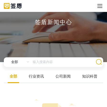
签盾新闻中心
全部
行业资讯
公司新闻
知识科普