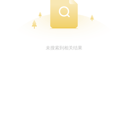
未搜索到相关结果