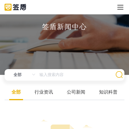
签盾新闻中心
全部
行业资讯
公司新闻
知识科普