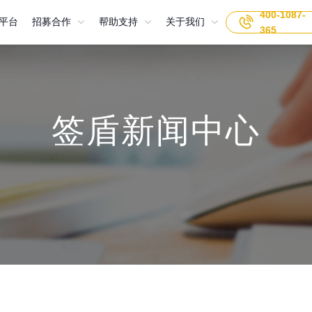
400-1087-
平台
平台
招募合作
帮助支持
关于我们
365
签盾新闻中心