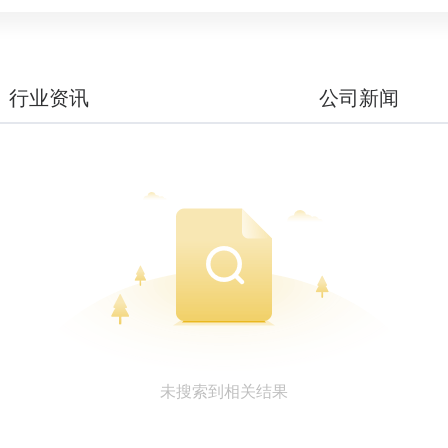
行业资讯
公司新闻
未搜索到相关结果