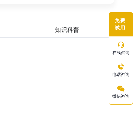
免费
试用
知识科普
在线咨询
电话咨询
微信咨询