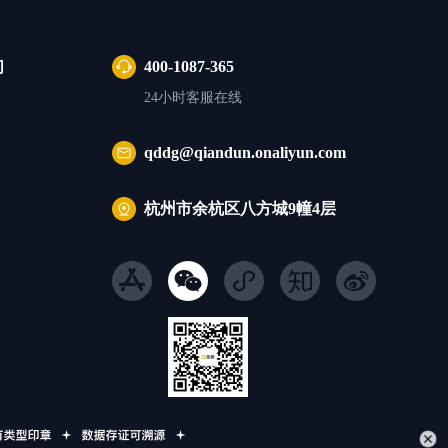
们
400-1087-365
24小时客服在线
qddg@qiandun.onaliyun.com
杭州市余杭区八方城9幢4层
外友链9941
票务系统
电子合同
电子签章