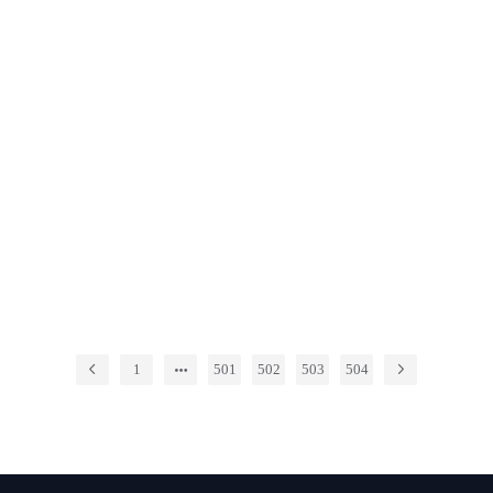
1
501
502
503
504