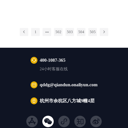
1
502
503
504
505
400-1087-365
24小时客服在线
qddg@qiandun.onaliyun.com
杭州市余杭区八方城9幢4层