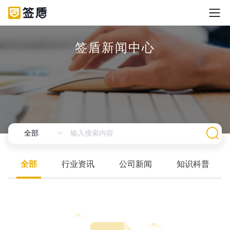
签盾新闻中心
全部
行业资讯
公司新闻
知识科普