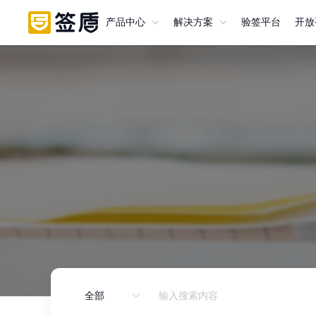
产品中心
解决方案
验签平台
验签平台
开放
开放