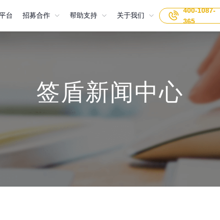
400-1087-
平台
平台
招募合作
帮助支持
关于我们
365
签盾新闻中心