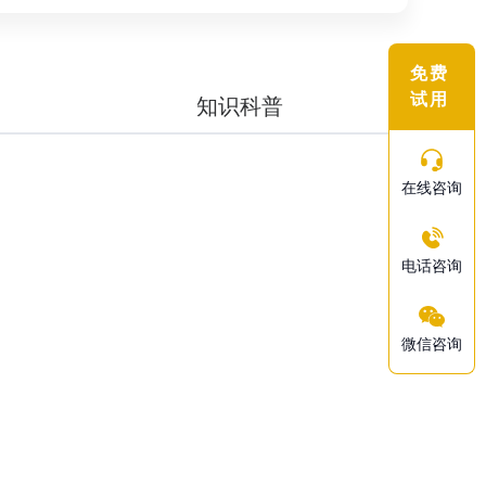
免费
试用
知识科普
在线咨询
电话咨询
微信咨询