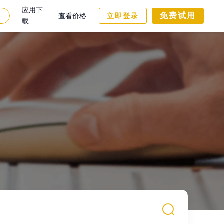
应用下
免费试用
查看价格
立即登录
载