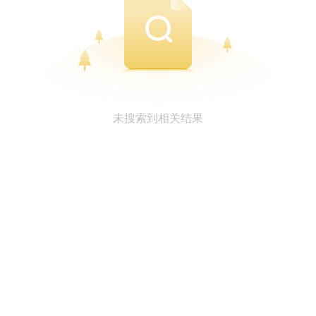
未搜索到相关结果