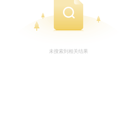
未搜索到相关结果