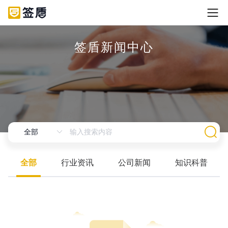
签盾新闻中心
全部
行业资讯
公司新闻
知识科普