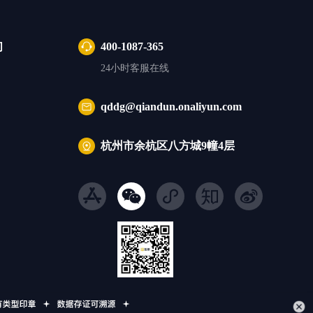
们
400-1087-365
24小时客服在线
qddg@qiandun.onaliyun.com
杭州市余杭区八方城9幢4层
外友链9941
票务系统
电子合同
电子签章