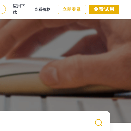
应用下
免费试用
查看价格
立即登录
载