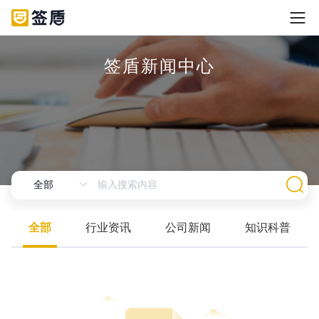
签盾新闻中心
全部
行业资讯
公司新闻
知识科普