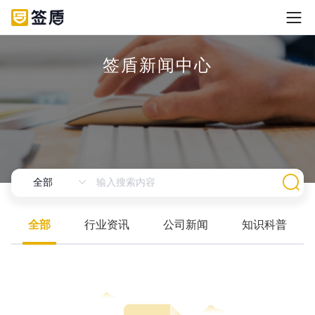
签盾新闻中心
全部
行业资讯
公司新闻
知识科普