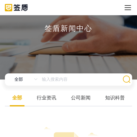
签盾新闻中心
全部
行业资讯
公司新闻
知识科普