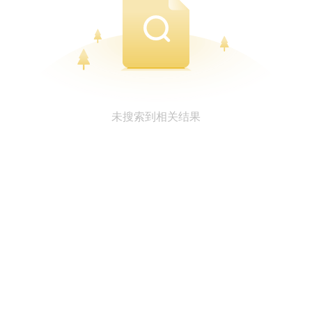
未搜索到相关结果