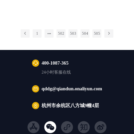
1
502
503
504
505
400-1087-365
24小时客服在线
qddg@qiandun.onaliyun.com
杭州市余杭区八方城9幢4层