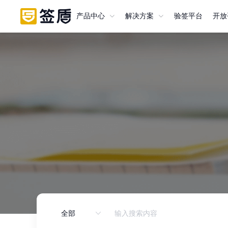
产品中心
解决方案
验签平台
验签平台
开放
开放