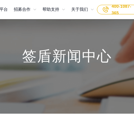
400-1087-
平台
平台
招募合作
帮助支持
关于我们
365
签盾新闻中心