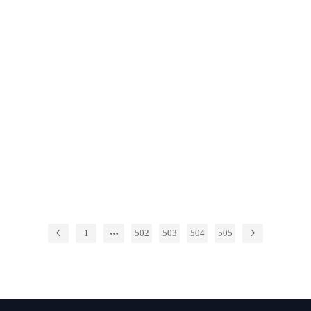
1
502
503
504
505