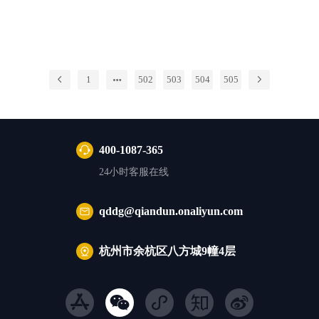
1
502
503
504
505
400-1087-365
24小时客服在线
qddg@qiandun.onaliyun.com
杭州市余杭区八方城9幢4层