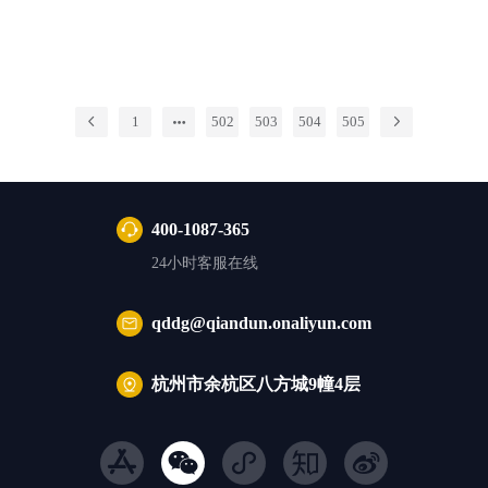
1
502
503
504
505
400-1087-365
24小时客服在线
qddg@qiandun.onaliyun.com
杭州市余杭区八方城9幢4层