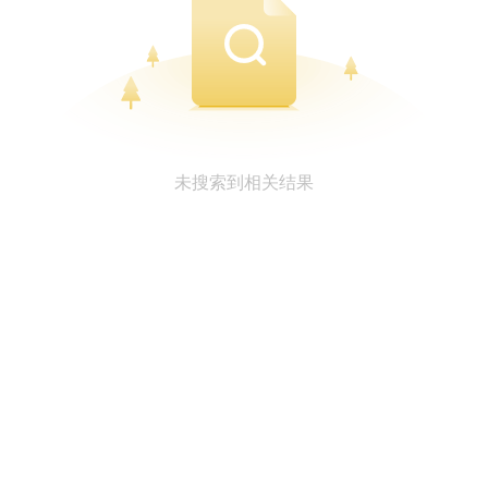
未搜索到相关结果