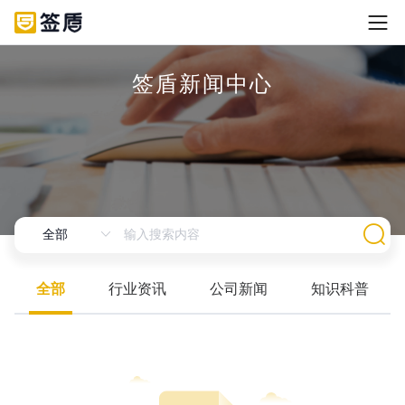
签盾新闻中心
全部
行业资讯
公司新闻
知识科普