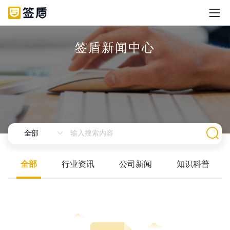
签盾新闻中心
全部
行业资讯
公司新闻
知识科普