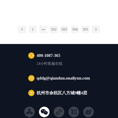
1
502
503
504
505
400-1087-365
24小时客服在线
qddg@qiandun.onaliyun.com
杭州市余杭区八方城9幢4层