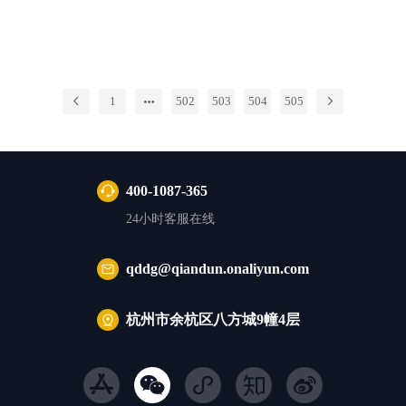
1
502
503
504
505
400-1087-365
24小时客服在线
qddg@qiandun.onaliyun.com
杭州市余杭区八方城9幢4层