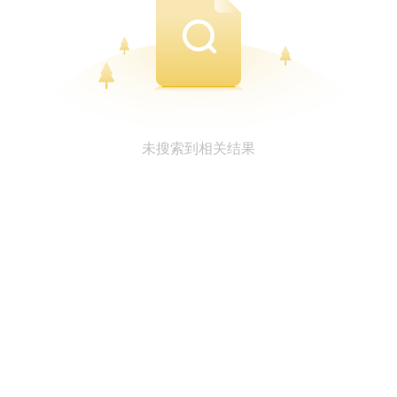
未搜索到相关结果