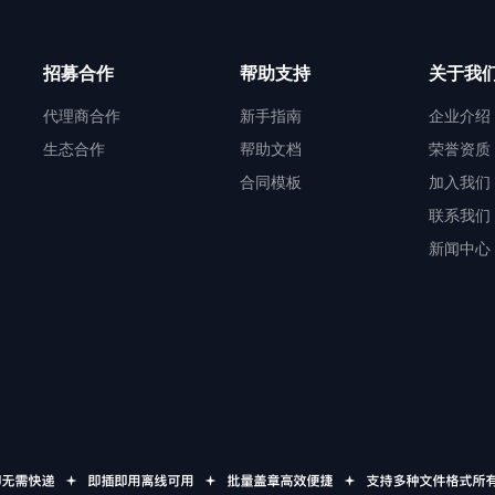
招募合作
帮助支持
关于我
代理商合作
新手指南
企业介绍
生态合作
帮助文档
荣誉资质
合同模板
加入我们
联系我们
新闻中心
iktok
电话外呼机器人
九迦游戏网
品购网
苹果电脑维修
搜