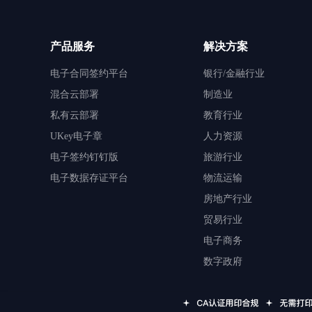
产品服务
解决方案
电子合同签约平台
银行/金融行业
混合云部署
制造业
私有云部署
教育行业
UKey电子章
人力资源
电子签约钉钉版
旅游行业
电子数据存证平台
物流运输
房地产行业
贸易行业
电子商务
数字政府
友情链接：
画册设计
十堰注册公司代办
t