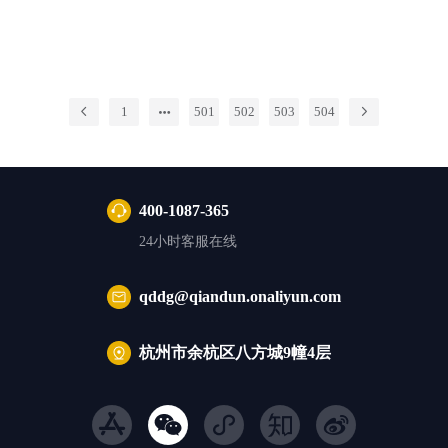
1
501
502
503
504
400-1087-365
24小时客服在线
qddg@qiandun.onaliyun.com
杭州市余杭区八方城9幢4层