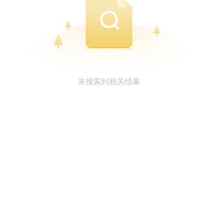
未搜索到相关结果