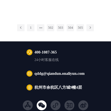
1
502
503
504
505
400-1087-365
24小时客服在线
qddg@qiandun.onaliyun.com
杭州市余杭区八方城9幢4层