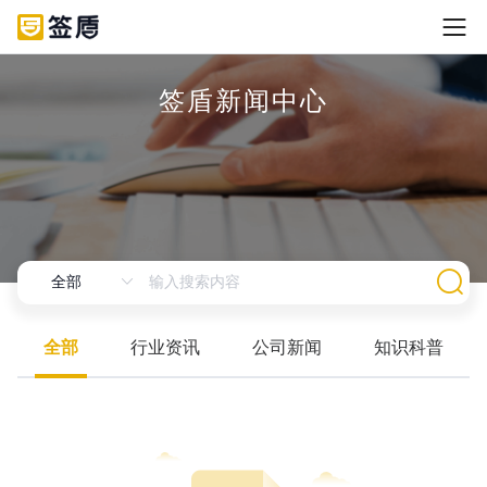
签盾新闻中心
全部
行业资讯
公司新闻
知识科普