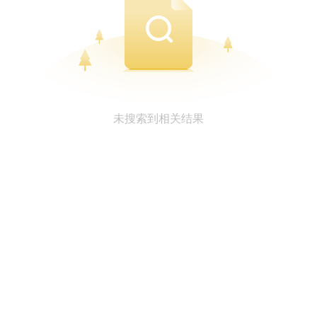
未搜索到相关结果