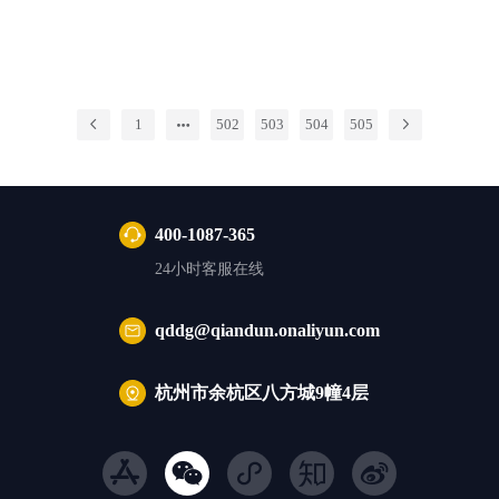
1
502
503
504
505
400-1087-365
24小时客服在线
qddg@qiandun.onaliyun.com
杭州市余杭区八方城9幢4层