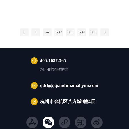
1
502
503
504
505
400-1087-365
24小时客服在线
qddg@qiandun.onaliyun.com
杭州市余杭区八方城9幢4层