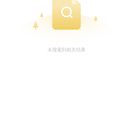
未搜索到相关结果