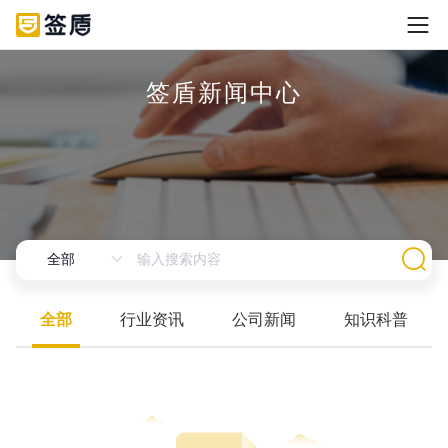
签盾新闻中心
全部
行业资讯
公司新闻
知识科普