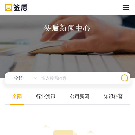
签盾新闻中心
全部
行业资讯
公司新闻
知识科普