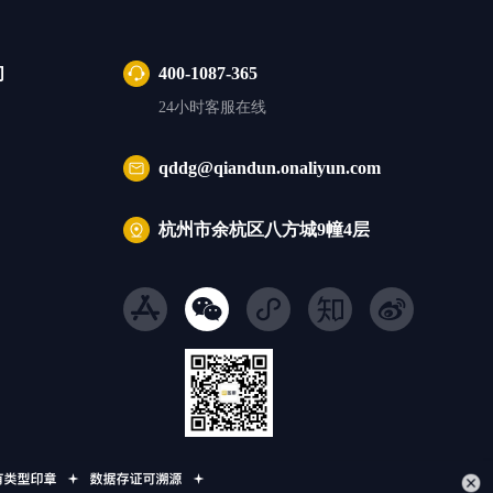
们
400-1087-365
24小时客服在线
qddg@qiandun.onaliyun.com
杭州市余杭区八方城9幢4层
外友链9941
票务系统
电子合同
电子签章