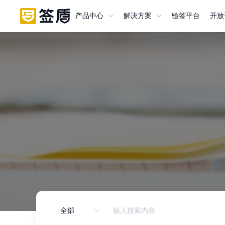
产品中心
解决方案
验签平台
验签平台
开放
开放