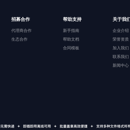
招募合作
帮助支持
关于我
代理商合作
新手指南
企业介绍
生态合作
帮助文档
荣誉资质
合同模板
加入我们
联系我们
新闻中心
iktok
电话外呼机器人
九迦游戏网
品购网
苹果电脑维修
搜