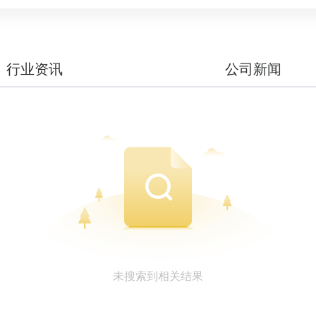
行业资讯
公司新闻
未搜索到相关结果