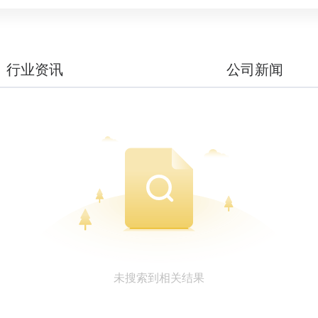
行业资讯
公司新闻
未搜索到相关结果