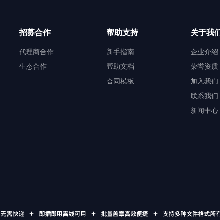
招募合作
帮助支持
关于我
代理商合作
新手指南
企业介绍
生态合作
帮助文档
荣誉资质
合同模板
加入我们
联系我们
新闻中心
iktok
电话外呼机器人
九迦游戏网
品购网
苹果电脑维修
搜