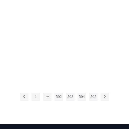
1
502
503
504
505