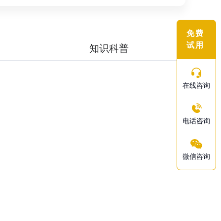
免费
试用
知识科普
在线咨询
电话咨询
微信咨询