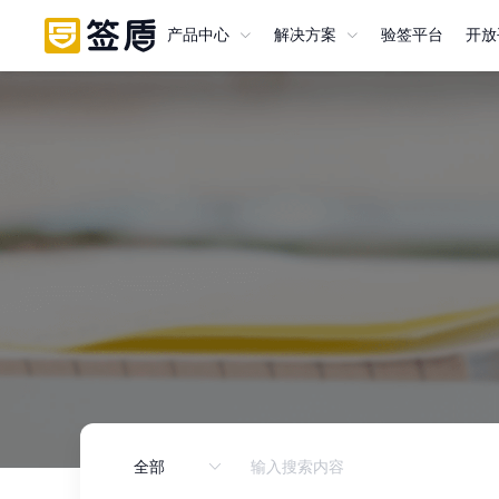
产品中心
解决方案
验签平台
验签平台
开放
开放