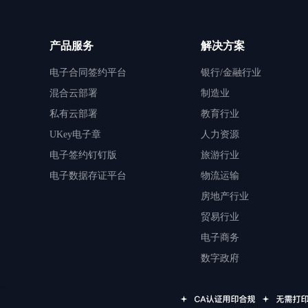
产品服务
解决方案
电子合同签约平台
银行/金融行业
混合云部署
制造业
私有云部署
教育行业
UKey电子章
人力资源
电子签约钉钉版
旅游行业
电子数据存证平台
物流运输
房地产行业
贸易行业
电子商务
数字政府
友情链接：
画册设计
十堰注册公司代办
t