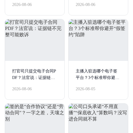
2026-08-06
2026-08-06
打官司只提交电子合同P
主播入驻选哪个电子签
DF？法官说：证据链不
平台？3个标准帮你避
完整可能败诉
开“假签约”陷阱
2026-08-06
2026-08-05