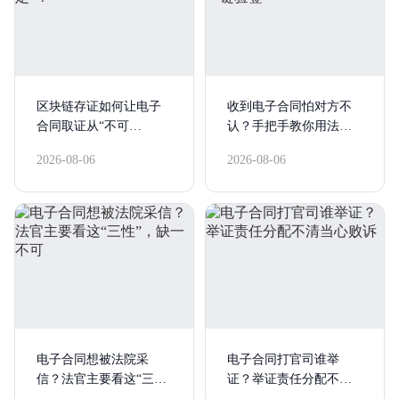
区块链存证如何让电子
收到电子合同怕对方不
合同取证从“不可
认？手把手教你用法院
能”变“一键搞定”？
平台一键验签
2026-08-06
2026-08-06
电子合同想被法院采
电子合同打官司谁举
信？法官主要看这“三
证？举证责任分配不清
性”，缺一不可
当心败诉