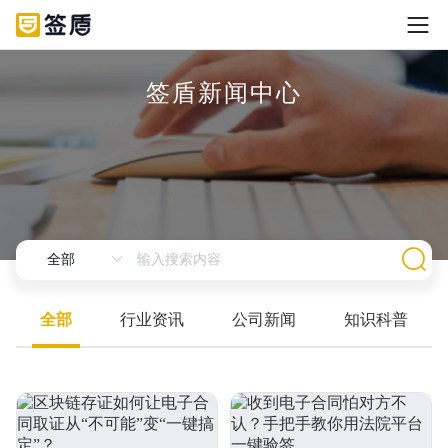
签盾新闻中心
全部
行业资讯
公司新闻
知识科普